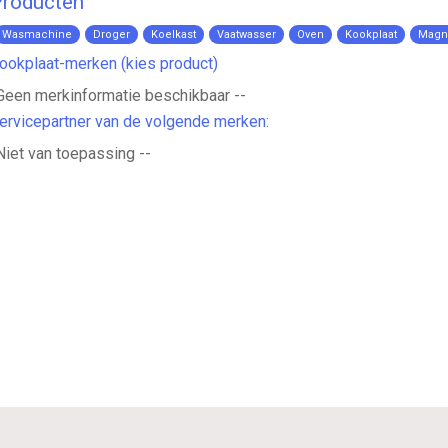
roducten
Wasmachine
Droger
Koelkast
Vaatwasser
Oven
Kookplaat
Magn
ookplaat-merken (kies product)
 Geen merkinformatie beschikbaar --
ervicepartner van de volgende merken:
Niet van toepassing --