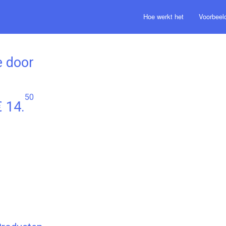
Hoe werkt het
Voorbeel
e door
50
€ 14.