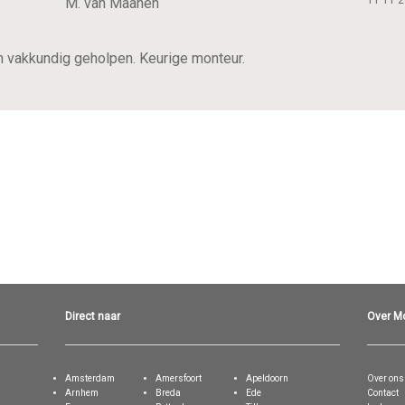
11 11 
M. van Maanen
en vakkundig geholpen. Keurige monteur.
Direct naar
Over M
Amsterdam
Amersfoort
Apeldoorn
Over ons
Arnhem
Breda
Ede
Contact