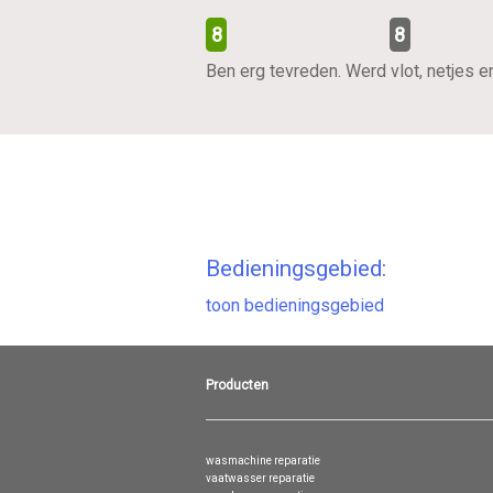
8
8
Ben erg tevreden. Werd vlot, netjes 
Bedieningsgebied:
toon bedieningsgebied
Producten
wasmachine reparatie
vaatwasser reparatie