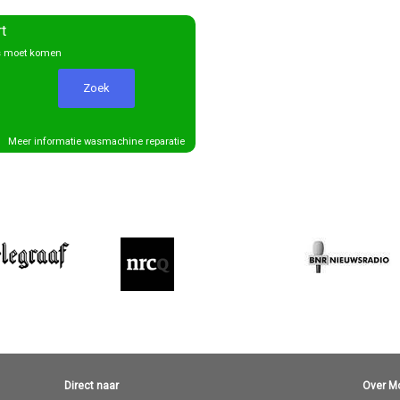
rt
gs moet komen
Meer informatie wasmachine reparatie
Direct naar
Over M