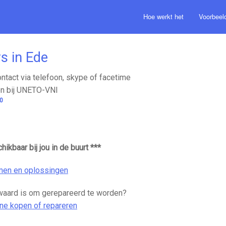
Hoe werkt het
Voorbeel
 in Ede
ontact via telefoon, skype of facetime
n bij UNETO-VNI
0
ikbaar bij jou in de buurt ***
men en oplossingen
waard is om gerepareerd te worden?
e kopen of repareren