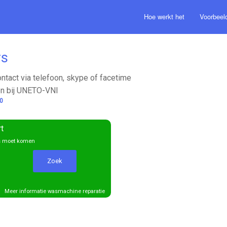
Hoe werkt het
Voorbeel
rs
ontact via telefoon, skype of facetime
n bij UNETO-VNI
0
rt
gs moet komen
Meer informatie wasmachine reparatie