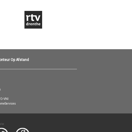
onteur Op Afstand
s
O-VNI
meServices
via: