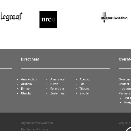
Direct naar
Over M
Amsterdam
Amersfoort
Apeldoorn
Over ons
Arnhem
Breda
Ede
Contact
Emmen
Rotterdam
Tilburg
In de per
Utrecht
Zoetermeer
Zwolle
Partners
UNET
MyHo
Algemene Voorwaarden
Volg ons 
Disclaimer & Privacy