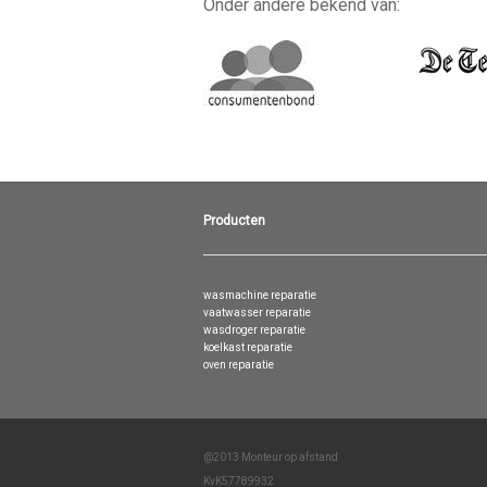
Onder andere bekend van:
Producten
wasmachine reparatie
vaatwasser reparatie
wasdroger reparatie
koelkast reparatie
oven reparatie
@2013 Monteur op afstand
KvK57789932