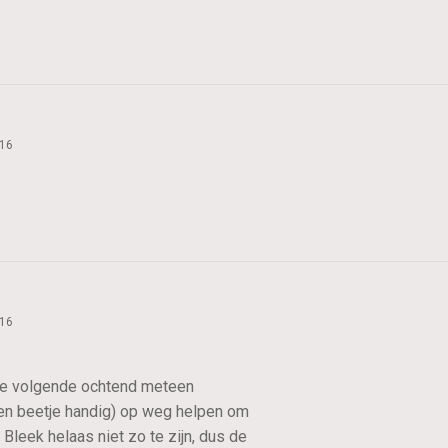
016
016
, de volgende ochtend meteen
 een beetje handig) op weg helpen om
leek helaas niet zo te zijn, dus de