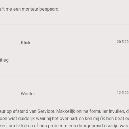
eft me een monteur bespaard.
20 5 2
Klink
tleg.
12 5 2
Wouter
eur op afstand van Servidor. Makkelijk online formulier invullen
on wist duidelijk waar hij het over had, en kon mij (ik ben best
n, om te kijken of ons probleem een doorgebrand draadje was. B