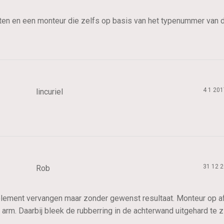
ten en een monteur die zelfs op basis van het typenummer van 
4 1 201
lincuriel
31 12 
Rob
lement vervangen maar zonder gewenst resultaat. Monteur op afs
rm. Daarbij bleek de rubberring in de achterwand uitgehard te zi