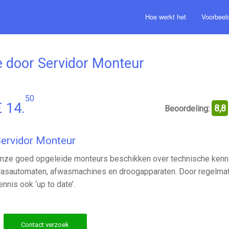
Hoe werkt het
Voorbeel
 door Servidor Monteur
50
€ 14.
8,8
Beoordeling:
ervidor Monteur
nze goed opgeleide monteurs beschikken over technische kennis
asautomaten, afwasmachines en droogapparaten. Door regelmatig 
ennis ook ‘up to date’.
Contact verzoek