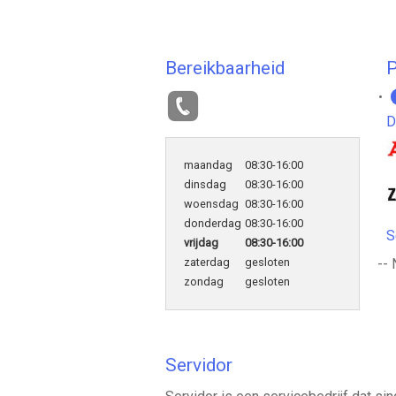
Bereikbaarheid
P
D
maandag
08:30-16:00
dinsdag
08:30-16:00
woensdag
08:30-16:00
donderdag
08:30-16:00
S
vrijdag
08:30-16:00
zaterdag
gesloten
-- 
zondag
gesloten
Servidor