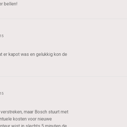
r bellen!
015
t er kapot was en gelukkig kon de
015
s verstreken, maar Bosch stuurt met
entuele kosten voor nieuwe
nteur wist in slechts 5 minuten de