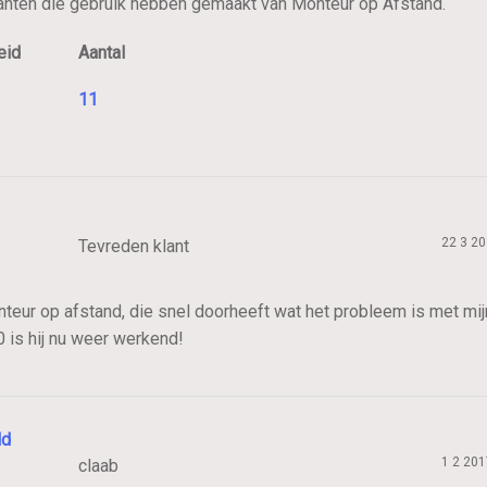
nten die gebruik hebben gemaakt van Monteur op Afstand.
eid
Aantal
11
22 3 2
Tevreden klant
nteur op afstand, die snel doorheeft wat het probleem is met mij
0 is hij nu weer werkend!
ld
1 2 201
claab