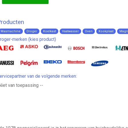
roducten
Wasmachine
Droger
Koelkast
Vaatwasser
Oven
Kookplaat
Magn
roger-merken (kies product)
ervicepartner van de volgende merken:
Niet van toepassing --