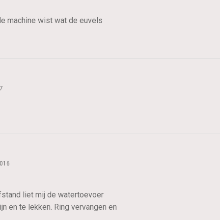
de machine wist wat de euvels
7
2016
tand liet mij de watertoevoer
jn en te lekken. Ring vervangen en