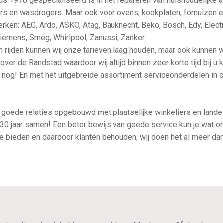
nds 1978 gespecialiseerd is in het repareren van huishoudelijke a
 en wasdrogers. Maar ook voor ovens, kookplaten, fornuizen en 
merken: AEG, Ardo, ASKO, Atag, Bauknecht, Beko, Bosch, Edy, Electro
iemens, Smeg, Whirlpool, Zanussi, Zanker.
n rijden kunnen wij onze tarieven laag houden, maar ook kunnen wij
er de Randstad waardoor wij altijd binnen zeer korte tijd bij u k
nog! En met het uitgebreide assortiment serviceonderdelen in 
j goede relaties opgebouwd met plaatselijke winkeliers en lande
0 jaar samen! Een beter bewijs van goede service kun je wat ons 
ce bieden en daardoor klanten behouden; wij doen het al meer dan 