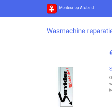
Monteur op Afstand
Wasmachine reparatie
S
O
w
k