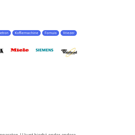
etron
Koffiemachine
Fornuis
Vriezer