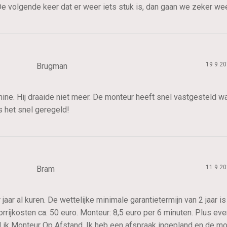
 volgende keer dat er weer iets stuk is, dan gaan we zeker wee
19 9 2
Brugman
e. Hij draaide niet meer. De monteur heeft snel vastgesteld wa
het snel geregeld!
11 9 2
Bram
aar al kuren. De wettelijke minimale garantietermijn van 2 jaar i
rrijkosten ca. 50 euro. Monteur: 8,5 euro per 6 minuten. Plus ev
d ik Monteur Op Afstand. Ik heb een afspraak ingepland en de mo