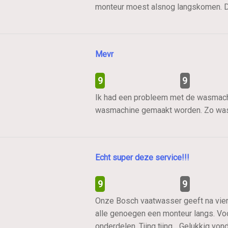
monteur moest alsnog langskomen. De
Mevr
9
9
Ik had een probleem met de wasmachin
wasmachine gemaakt worden. Zo was 
Echt super deze service!!!
9
9
Onze Bosch vaatwasser geeft na vier j
alle genoegen een monteur langs. Voo
onderdelen. Tjing tjing….Gelukkig von