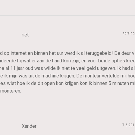
29 7 2
riet
 op internet en binnen het uur werd ik al teruggebeld! De deur 
eerde hij wat er aan de hand kon zijn, en voor beide opties kree
 al 11 jaar oud was wilde ik niet te veel geld uitgeven. Ik had a
ik mijn was uit de machine krijgen. De monteur vertelde mij hoe
es wist hoe ik de dit open kon krijgen kon ik binnen 5 minuten mi
emonteren.
7 6 201
Xander