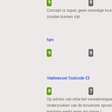
9
9
Concept is super, geen onnodige kos
zouden kunnen zijn.
fam
9
9
Vaatwasser foutcode E3
8
7
Op advies van etna het verwarmingse
onderzoeken van de bovenste sproei a
machine werkt weer als nieuw !