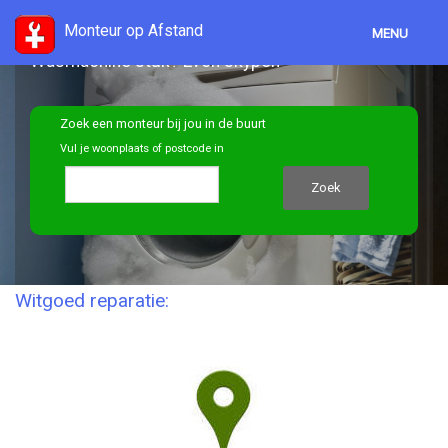
Monteur op Afstand
MENU
Wasmachine stuk? Even skypen
Hoe werkt het
Voorbeelden
Zoek een monteur bij jou in de buurt
Vul je woonplaats of postcode in
Kosten
Producten
Monteurs
Witgoed reparatie: