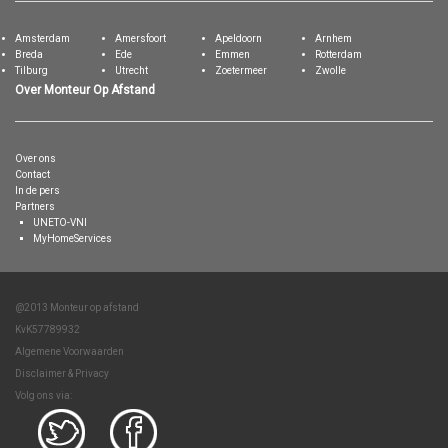
Amsterdam
Amersfoort
Apeldoorn
Arnhem
Breda
Ede
Emmen
Rotterdam
Tilburg
Utrecht
Zoetermeer
Zwolle
Over Monteur Op Afstand
Over ons
Contact
In de pers
Partners
UNETO-VNI
MyHomeServices
@2013 Monteur op afstand
KvK57789932
Algemene Voorwaarden
Disclaimer & Privacy
Volg ons via: