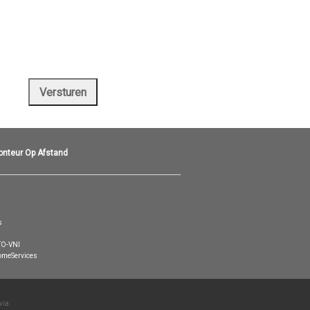
onteur Op Afstand
s
O-VNI
meServices
via: